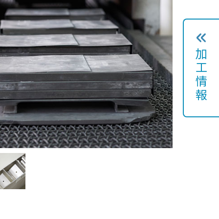
加
工
情
報