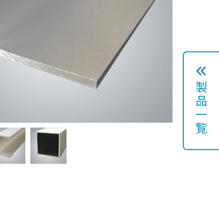
製
品
一
覧